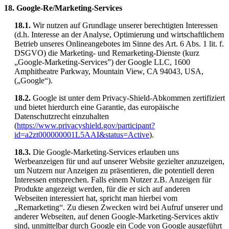
18. Google-Re/Marketing-Services
18.1.
Wir nutzen auf Grundlage unserer berechtigten Interessen
(d.h. Interesse an der Analyse, Optimierung und wirtschaftlichem
Betrieb unseres Onlineangebotes im Sinne des Art. 6 Abs. 1 lit. f.
DSGVO) die Marketing- und Remarketing-Dienste (kurz
„Google-Marketing-Services”) der Google LLC, 1600
Amphitheatre Parkway, Mountain View, CA 94043, USA,
(„Google“).
18.2.
Google ist unter dem Privacy-Shield-Abkommen zertifiziert
und bietet hierdurch eine Garantie, das europäische
Datenschutzrecht einzuhalten
(
https://www.privacyshield.gov/participant?
id=a2zt000000001L5AAI&status=Active
).
18.3.
Die Google-Marketing-Services erlauben uns
Werbeanzeigen für und auf unserer Website gezielter anzuzeigen,
um Nutzern nur Anzeigen zu präsentieren, die potentiell deren
Interessen entsprechen. Falls einem Nutzer z.B. Anzeigen für
Produkte angezeigt werden, für die er sich auf anderen
Webseiten interessiert hat, spricht man hierbei vom
„Remarketing“. Zu diesen Zwecken wird bei Aufruf unserer und
anderer Webseiten, auf denen Google-Marketing-Services aktiv
sind, unmittelbar durch Google ein Code von Google ausgeführt