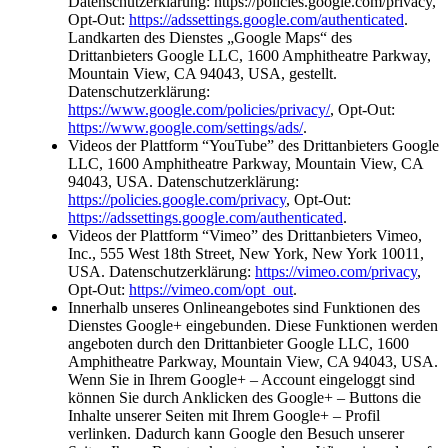
Datenschutzerklärung: https://policies.google.com/privacy,
Opt-Out:
https://adssettings.google.com/authenticated
.
Landkarten des Dienstes „Google Maps“ des
Drittanbieters Google LLC, 1600 Amphitheatre Parkway,
Mountain View, CA 94043, USA, gestellt.
Datenschutzerklärung:
https://www.google.com/policies/privacy/
, Opt-Out:
https://www.google.com/settings/ads/
.
Videos der Plattform “YouTube” des Drittanbieters Google
LLC, 1600 Amphitheatre Parkway, Mountain View, CA
94043, USA. Datenschutzerklärung:
https://policies.google.com/privacy
, Opt-Out:
https://adssettings.google.com/authenticated
.
Videos der Plattform “Vimeo” des Drittanbieters Vimeo,
Inc., 555 West 18th Street, New York, New York 10011,
USA. Datenschutzerklärung:
https://vimeo.com/privacy
,
Opt-Out:
https://vimeo.com/opt_out
.
Innerhalb unseres Onlineangebotes sind Funktionen des
Dienstes Google+ eingebunden. Diese Funktionen werden
angeboten durch den Drittanbieter Google LLC, 1600
Amphitheatre Parkway, Mountain View, CA 94043, USA.
Wenn Sie in Ihrem Google+ – Account eingeloggt sind
können Sie durch Anklicken des Google+ – Buttons die
Inhalte unserer Seiten mit Ihrem Google+ – Profil
verlinken. Dadurch kann Google den Besuch unserer