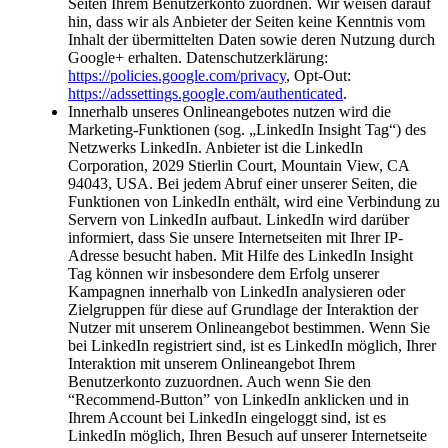
Seiten Ihrem Benutzerkonto zuordnen. Wir weisen darauf
hin, dass wir als Anbieter der Seiten keine Kenntnis vom
Inhalt der übermittelten Daten sowie deren Nutzung durch
Google+ erhalten. Datenschutzerklärung:
https://policies.google.com/privacy
, Opt-Out:
https://adssettings.google.com/authenticated
.
Innerhalb unseres Onlineangebotes nutzen wird die
Marketing-Funktionen (sog. „LinkedIn Insight Tag“) des
Netzwerks LinkedIn. Anbieter ist die LinkedIn
Corporation, 2029 Stierlin Court, Mountain View, CA
94043, USA. Bei jedem Abruf einer unserer Seiten, die
Funktionen von LinkedIn enthält, wird eine Verbindung zu
Servern von LinkedIn aufbaut. LinkedIn wird darüber
informiert, dass Sie unsere Internetseiten mit Ihrer IP-
Adresse besucht haben. Mit Hilfe des LinkedIn Insight
Tag können wir insbesondere dem Erfolg unserer
Kampagnen innerhalb von LinkedIn analysieren oder
Zielgruppen für diese auf Grundlage der Interaktion der
Nutzer mit unserem Onlineangebot bestimmen. Wenn Sie
bei LinkedIn registriert sind, ist es LinkedIn möglich, Ihrer
Interaktion mit unserem Onlineangebot Ihrem
Benutzerkonto zuzuordnen. Auch wenn Sie den
“Recommend-Button” von LinkedIn anklicken und in
Ihrem Account bei LinkedIn eingeloggt sind, ist es
LinkedIn möglich, Ihren Besuch auf unserer Internetseite