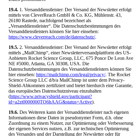
19.4.
1. Versanddienstleister: Der Versand der Newsletter erfolgt
mittels von CleverReach GmbH & Co. KG, Mühlenstr. 43,
26180 Rastede, nachfolgend bezeichnet als
„Versanddienstleister“. Die Datenschutzbestimmungen des
Versanddienstleisters können Sie hier einsehen:
https://www.cleverreach.com/de/datenschutz/
.
19.5.
2. Versanddienstleister: Der Versand der Newsletter erfolgt
mittels „MailChimp“, einer Newsletterversandplattform des US-
Anbieters Rocket Science Group, LLC, 675 Ponce De Leon Ave
NE #5000, Atlanta, GA 30308, USA. Die
Datenschutzbestimmungen des Versanddienstleisters können Sie
hier einsehen:
https://mailchimp.com/legal/privacy/
. The Rocket
Science Group LLC d/b/a MailChimp ist unter dem Privacy-
Shield-Abkommen zertifiziert und bietet hierdurch eine Garantie,
das europäisches Datenschutzniveau einzuhalten
(
https://www.privacyshield.gov/participant?
id=a2zt0000000TO6hAAG&status=Active
).
19.6.
Des Weiteren kann der Versanddienstleister nach eigenen
Informationen diese Daten in pseudonymer Form, d.h. ohne
Zuordnung zu einem Nutzer, zur Optimierung oder Verbesserung
der eigenen Services nutzen, z.B. zur technischen Optimierung
des Versandes und der Darstellung der Newsletter oder für